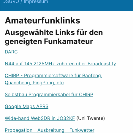
DSGVO / Impressum
Amateurfunklinks
Ausgewählte Links für den
geneigten Funkamateur
DARC
N44 auf 145.2125MHz zuhören über Broadcastify
CHIRP - Programmiersoftware für Baofeng,
Quancheng, PingPong, etc
Selbstbau Programmierkabel für CHIRP
Google Maps APRS
Wide-band WebSDR in JO32KF
(Uni Twente)
Propagation - Ausbreitung - Funkwetter