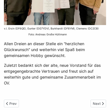
v.l. Ersin (DF6QE), Gunter (DG7YDV), Burkhardt (DF8YM), Clemens (DC2CB)
Foto: Andreas Große Hüttmann
Allen Dreien an dieser Stelle ein "herzlichen
Glückwunsch" und weiterhin viel Spaß beim
gemeinsamen Hobby gewünscht.
Zuletzt bedankt sich der alte, neue Vorstand für das
entgegengebrachte Vertrauen und freut sich auf
weiterhin gute und gemeinsame Zusammenarbeit im
OV.
Previous article: "Auf die Wiese, Luise" - Frühlingsfest 2026
Next artic
Prev
Next